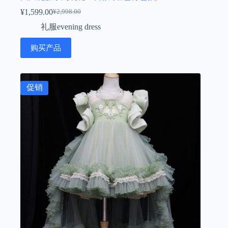
¥
1,599.00
¥
2,998.00
原
当
礼服evening dress
价
前
为：
价
购买产品
¥2,998.00。
格
为：
¥1,599.00。
促销