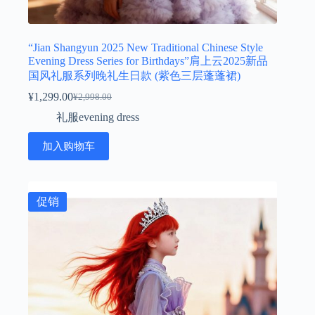
“Jian Shangyun 2025 New Traditional Chinese Style
Evening Dress Series for Birthdays”肩上云2025新品
国风礼服系列晚礼生日款 (紫色三层蓬蓬裙)
¥
1,299.00
¥
2,998.00
原
当
礼服evening dress
价
前
为：
价
加入购物车
¥2,998.00。
格
为：
¥1,299.00。
促销