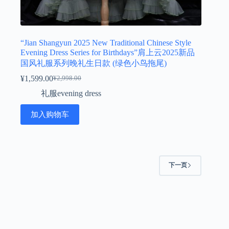
“Jian Shangyun 2025 New Traditional Chinese Style
Evening Dress Series for Birthdays”肩上云2025新品
国风礼服系列晚礼生日款 (绿色小鸟拖尾)
¥
1,599.00
¥
2,998.00
原
当
礼服evening dress
价
前
为：
价
加入购物车
¥2,998.00。
格
为：
¥1,599.00。
下一页