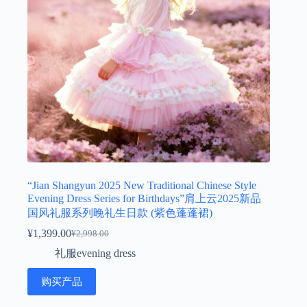
“Jian Shangyun 2025 New Traditional Chinese Style
Evening Dress Series for Birthdays”肩上云2025新品
国风礼服系列晚礼生日款 (紫色蓬蓬裙)
¥
1,399.00
¥
2,998.00
原
当
礼服evening dress
价
前
为：
价
购买产品
¥2,998.00。
格
为：