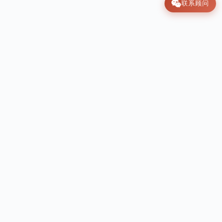
联系顾问
肩上云
SHOULDER CLOUD · Original Chinese
Hanfu for Kids
国风童装原创品牌 · 让中国孩子穿上属于自己的美
品牌 BRAND
系列 SERIES
品牌故事
秋款系列
设计师 · 蒋硕
礼服定制