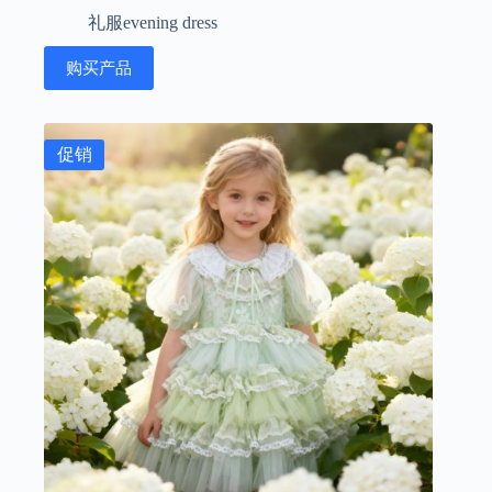
原
当
礼服evening dress
价
前
为：
价
购买产品
¥2,998.00。
格
为：
¥1,299.00。
促销