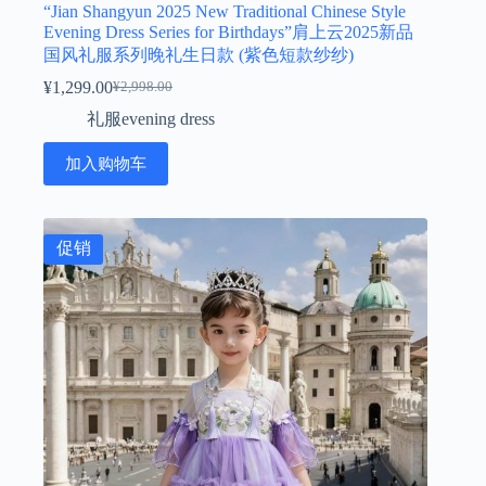
“Jian Shangyun 2025 New Traditional Chinese Style
Evening Dress Series for Birthdays”肩上云2025新品
国风礼服系列晚礼生日款 (紫色短款纱纱)
¥
1,299.00
¥
2,998.00
原
当
礼服evening dress
价
前
为：
价
加入购物车
¥2,998.00。
格
为：
¥1,299.00。
促销