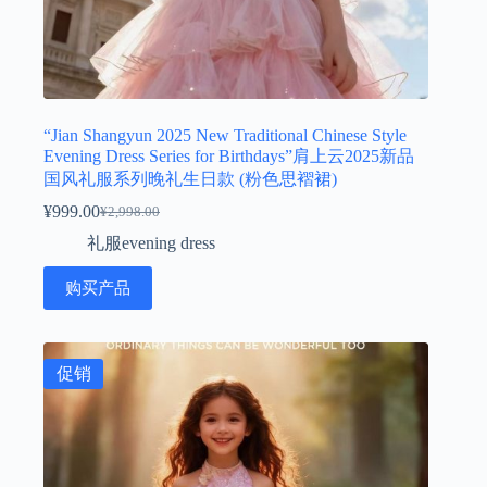
“Jian Shangyun 2025 New Traditional Chinese Style
Evening Dress Series for Birthdays”肩上云2025新品
国风礼服系列晚礼生日款 (粉色思褶裙)
¥
999.00
¥
2,998.00
原
当
礼服evening dress
价
前
为：
价
购买产品
¥2,998.00。
格
为：
¥999.00。
促销