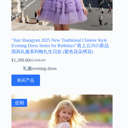
“Jian Shangyun 2025 New Traditional Chinese Style
Evening Dress Series for Birthdays”肩上云2025新品
国风礼服系列晚礼生日款 (紫色花朵绣花)
¥
1,399.00
¥
2,998.00
原
当
礼服evening dress
价
前
为：
价
购买产品
¥2,998.00。
格
为：
¥1,399.00。
促销