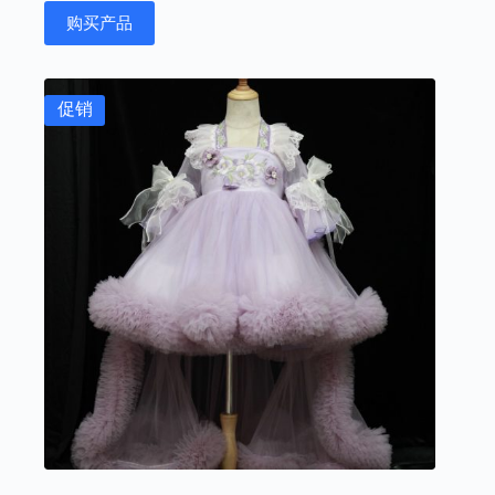
为：
价
购买产品
¥2,998.00。
格
为：
¥1,299.00。
促销