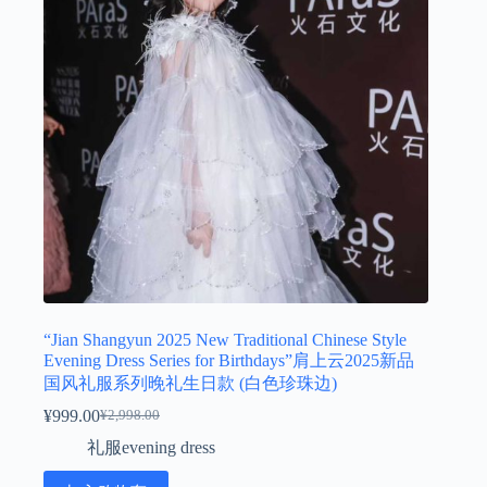
“Jian Shangyun 2025 New Traditional Chinese Style
Evening Dress Series for Birthdays”肩上云2025新品
国风礼服系列晚礼生日款 (白色珍珠边)
¥
999.00
¥
2,998.00
原
当
礼服evening dress
价
前
为：
价