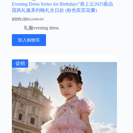
Evening Dress Series for Birthdays”肩上云2025新品
国风礼服系列晚礼生日款 (粉色双层花瓣)
¥
899.00
¥
2,998.00
原
当
礼服evening dress
价
前
为：
价
加入购物车
¥2,998.00。
格
为：
¥899.00。
促销