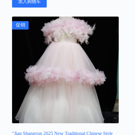
加入购物车
¥2,998.00。
格
为：
¥999.00。
促销
“Jian Shangyun 2025 New Traditional Chinese Style