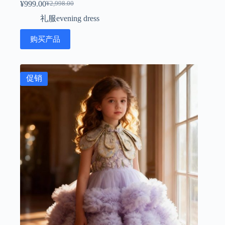
¥
999.00
¥
2,998.00
原
当
礼服evening dress
价
前
为：
价
购买产品
¥2,998.00。
格
为：
¥999.00。
促销