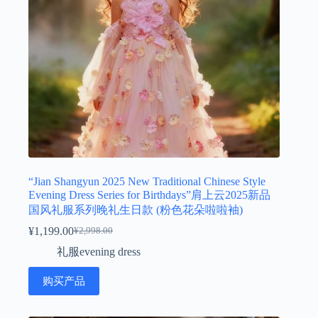
“Jian Shangyun 2025 New Traditional Chinese Style
Evening Dress Series for Birthdays”肩上云2025新品
国风礼服系列晚礼生日款 (粉色花朵啦啦袖)
¥
1,199.00
¥
2,998.00
原
当
礼服evening dress
价
前
为：
价
购买产品
¥2,998.00。
格
为：
¥1,199.00。