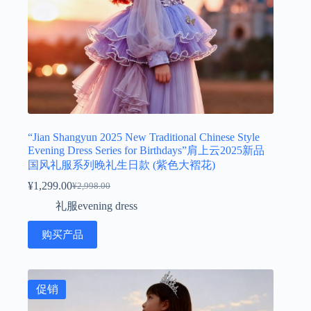
“Jian Shangyun 2025 New Traditional Chinese Style
Evening Dress Series for Birthdays”肩上云2025新品
国风礼服系列晚礼生日款 (紫色大褶花)
¥
1,299.00
¥
2,998.00
原
当
礼服evening dress
价
前
为：
价
购买产品
¥2,998.00。
格
为：
¥1,299.00。
促销