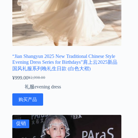
“Jian Shangyun 2025 New Traditional Chinese Style
Evening Dress Series for Birthdays”肩上云2025新品
国风礼服系列晚礼生日款 (白色大褶)
¥
999.00
¥
2,998.00
原
当
礼服evening dress
价
前
为：
价
购买产品
¥2,998.00。
格
为：
¥999.00。
促销