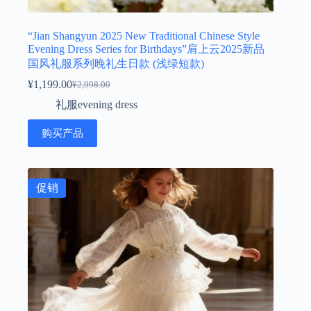
“Jian Shangyun 2025 New Traditional Chinese Style
Evening Dress Series for Birthdays”肩上云2025新品
国风礼服系列晚礼生日款 (浅绿短款)
¥
1,199.00
¥
2,998.00
原
当
礼服evening dress
价
前
为：
价
购买产品
¥2,998.00。
格
为：
¥1,199.00。
促销